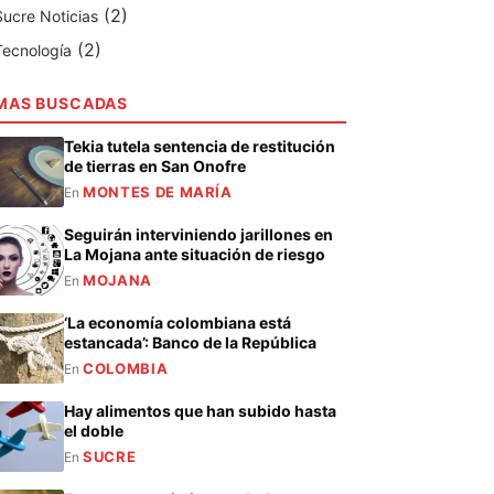
(2)
Sucre Noticias
(2)
Tecnología
MAS BUSCADAS
Tekia tutela sentencia de restitución
de tierras en San Onofre
MONTES DE MARÍA
En
Seguirán interviniendo jarillones en
La Mojana ante situación de riesgo
MOJANA
En
‘La economía colombiana está
estancada’: Banco de la República
COLOMBIA
En
Hay alimentos que han subido hasta
el doble
SUCRE
En