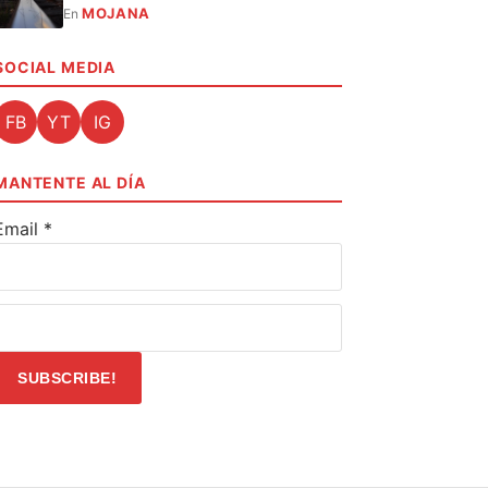
MOJANA
En
SOCIAL MEDIA
FB
YT
IG
MANTENTE AL DÍA
Email
*