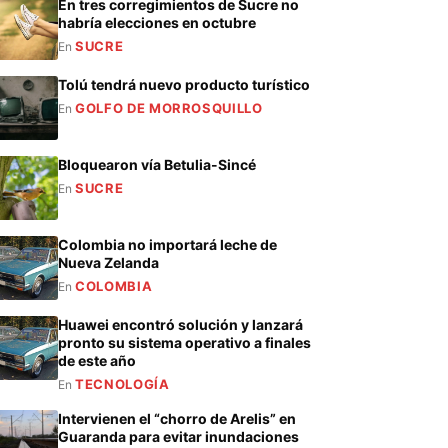
En tres corregimientos de Sucre no
habría elecciones en octubre
SUCRE
En
Tolú tendrá nuevo producto turístico
GOLFO DE MORROSQUILLO
En
Bloquearon vía Betulia-Sincé
SUCRE
En
Colombia no importará leche de
Nueva Zelanda
COLOMBIA
En
Huawei encontró solución y lanzará
pronto su sistema operativo a finales
de este año
TECNOLOGÍA
En
Intervienen el “chorro de Arelis” en
Guaranda para evitar inundaciones