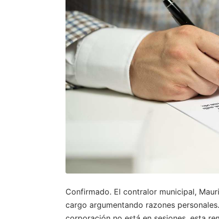
Confirmado. El contralor municipal, Maur
cargo argumentando razones personales.L
corporación no está en sesiones, esta re