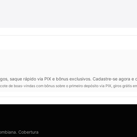
ogos, saque rápido via PIX e bônus exclusivos. Cadastre-se agora e
ote de boas-vindas com bônus sobre o primeiro depósito via PIX, giros grátis
olombiana. Cobertura