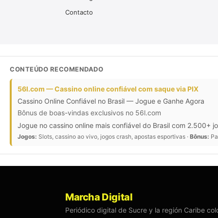
Contacto
CONTEÚDO RECOMENDADO
56l.com — Cassino online confiável com saque via PIX
Cassino Online Confiável no Brasil — Jogue e Ganhe Agora
Bônus de boas-vindas exclusivos no 56l.com
Jogue no cassino online mais confiável do Brasil com 2.500+ j
Jogos:
Slots, cassino ao vivo, jogos crash, apostas esportivas ·
Bônus:
Pac
Marcha Digital
Periódico digital de Sucre y la región Caribe c