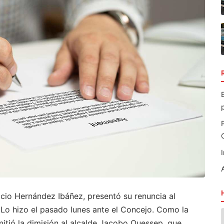
icio Hernández Ibáñez, presentó su renuncia al
o hizo el pasado lunes ante el Concejo. Como la
mitió la dimisión al alcalde Jacobo Quessep, que