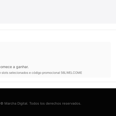
 comece a ganhar.
 em slots selecionados e código promocional 56LWELCOME
© Marcha Digital. Todos los derechos reservados.