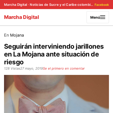
Marcha Digital · Noticias de Sucre y el Caribe colombiano
Facebook
Marcha Digital
Menú
En
Mojana
Seguirán interviniendo jarillones
en La Mojana ante situación de
riesgo
128 Vistas
27 mayo, 2019
Se el primero en comentar