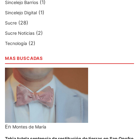
(1)
Sincelejo Barrios
(1)
Sincelejo Digital
(28)
Sucre
(2)
Sucre Noticias
(2)
Tecnología
MAS BUSCADAS
En
Montes de María
Tekia tutela sentencia de restitución de tierras en San Onofre