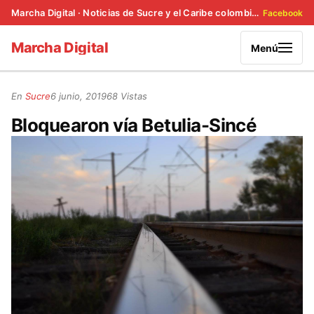
Marcha Digital · Noticias de Sucre y el Caribe colombiano
Facebook
Marcha Digital
Menú
En
Sucre
6 junio, 2019
68 Vistas
Bloquearon vía Betulia-Sincé