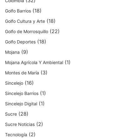
(32)
Colombia
o
r
(18)
Golfo Barrios
i
(18)
Golfo Cultura y Arte
a
(22)
Golfo de Morrosquillo
l
(18)
d
Golfo Deportes
e
(9)
Mojana
n
(1)
Mojana Agrícola Y Ambiental
o
(3)
t
Montes de María
i
(16)
Sincelejo
c
(1)
Sincelejo Barrios
i
(1)
Sincelejo Digital
a
s
(28)
Sucre
(2)
Sucre Noticias
(2)
Tecnología