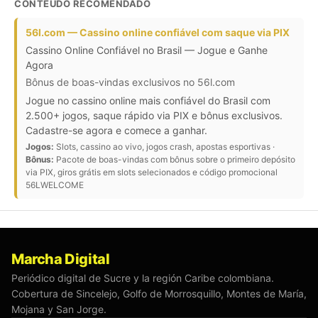
CONTEÚDO RECOMENDADO
56l.com — Cassino online confiável com saque via PIX
Cassino Online Confiável no Brasil — Jogue e Ganhe
Agora
Bônus de boas-vindas exclusivos no 56l.com
Jogue no cassino online mais confiável do Brasil com
2.500+ jogos, saque rápido via PIX e bônus exclusivos.
Cadastre-se agora e comece a ganhar.
Jogos:
Slots, cassino ao vivo, jogos crash, apostas esportivas ·
Bônus:
Pacote de boas-vindas com bônus sobre o primeiro depósito
via PIX, giros grátis em slots selecionados e código promocional
56LWELCOME
Marcha Digital
Periódico digital de Sucre y la región Caribe colombiana.
Cobertura de Sincelejo, Golfo de Morrosquillo, Montes de María,
Mojana y San Jorge.