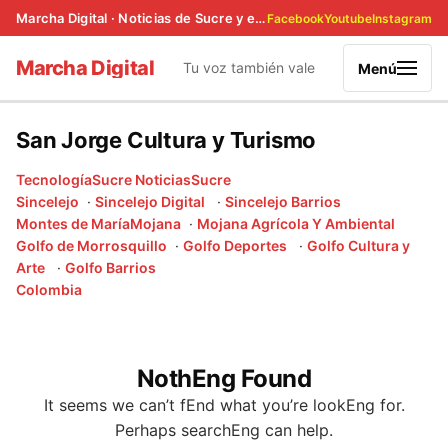
Marcha Digital · Noticias de Sucre y el Caribe colombiano
Facebook
Youtube
Instagram
Marcha Digital
Tu voz también vale
Menú
San Jorge Cultura y Turismo
Tecnología
Sucre Noticias
Sucre
Sincelejo
Sincelejo Digital
Sincelejo Barrios
Montes de María
Mojana
Mojana Agrícola Y Ambiental
Golfo de Morrosquillo
Golfo Deportes
Golfo Cultura y
Arte
Golfo Barrios
Colombia
NothEng Found
It seems we can’t fEnd what you’re lookEng for.
Perhaps searchEng can help.