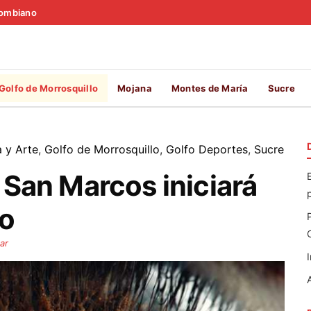
olombiano
Golfo de Morrosquillo
Mojana
Montes de María
Sucre
a y Arte
,
Golfo de Morrosquillo
,
Golfo Deportes
,
Sucre
- San Marcos iniciará
mo
ar