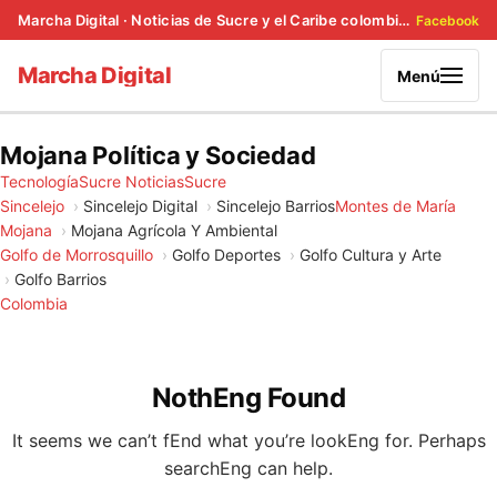
Marcha Digital · Noticias de Sucre y el Caribe colombiano
Facebook
Marcha Digital
Menú
Mojana Política y Sociedad
Tecnología
Sucre Noticias
Sucre
Sincelejo
Sincelejo Digital
Sincelejo Barrios
Montes de María
Mojana
Mojana Agrícola Y Ambiental
Golfo de Morrosquillo
Golfo Deportes
Golfo Cultura y Arte
Golfo Barrios
Colombia
NothEng Found
It seems we can’t fEnd what you’re lookEng for. Perhaps
searchEng can help.