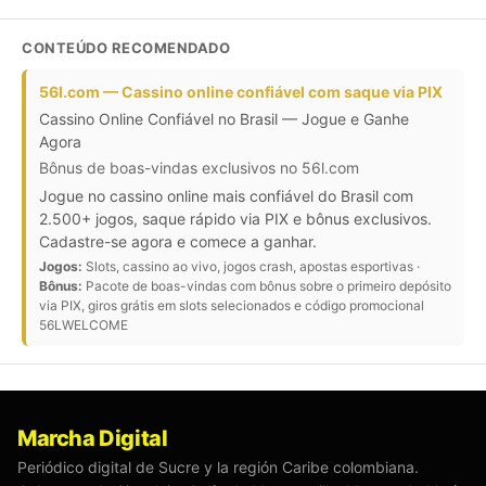
CONTEÚDO RECOMENDADO
56l.com — Cassino online confiável com saque via PIX
Cassino Online Confiável no Brasil — Jogue e Ganhe
Agora
Bônus de boas-vindas exclusivos no 56l.com
Jogue no cassino online mais confiável do Brasil com
2.500+ jogos, saque rápido via PIX e bônus exclusivos.
Cadastre-se agora e comece a ganhar.
Jogos:
Slots, cassino ao vivo, jogos crash, apostas esportivas ·
Bônus:
Pacote de boas-vindas com bônus sobre o primeiro depósito
via PIX, giros grátis em slots selecionados e código promocional
56LWELCOME
Marcha Digital
Periódico digital de Sucre y la región Caribe colombiana.