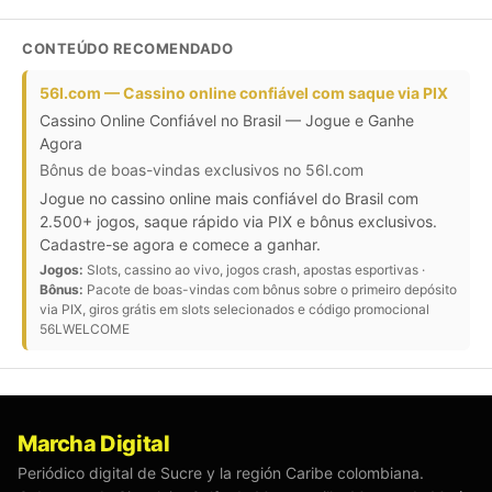
CONTEÚDO RECOMENDADO
56l.com — Cassino online confiável com saque via PIX
Cassino Online Confiável no Brasil — Jogue e Ganhe
Agora
Bônus de boas-vindas exclusivos no 56l.com
Jogue no cassino online mais confiável do Brasil com
2.500+ jogos, saque rápido via PIX e bônus exclusivos.
Cadastre-se agora e comece a ganhar.
Jogos:
Slots, cassino ao vivo, jogos crash, apostas esportivas ·
Bônus:
Pacote de boas-vindas com bônus sobre o primeiro depósito
via PIX, giros grátis em slots selecionados e código promocional
56LWELCOME
Marcha Digital
Periódico digital de Sucre y la región Caribe colombiana.