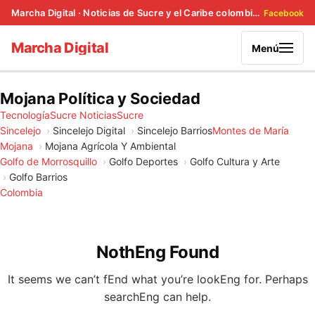
Marcha Digital · Noticias de Sucre y el Caribe colombiano
Facebook
Marcha Digital
Menú
Mojana Política y Sociedad
Tecnología
Sucre Noticias
Sucre
Sincelejo
Sincelejo Digital
Sincelejo Barrios
Montes de María
Mojana
Mojana Agrícola Y Ambiental
Golfo de Morrosquillo
Golfo Deportes
Golfo Cultura y Arte
Golfo Barrios
Colombia
NothEng Found
It seems we can’t fEnd what you’re lookEng for. Perhaps
searchEng can help.