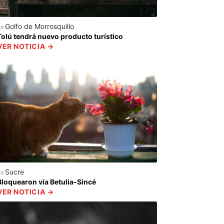
Golfo de Morrosquillo
En
Tolú tendrá nuevo producto turístico
VER NOTICIA →
Sucre
En
Bloquearon vía Betulia-Sincé
VER NOTICIA →