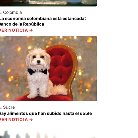
Colombia
En
‘La economía colombiana está estancada’:
Banco de la República
VER NOTICIA →
Sucre
En
Hay alimentos que han subido hasta el doble
VER NOTICIA →