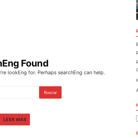
hEng Found
’re lookEng for. Perhaps searchEng can help.
Buscar
LEER MAS