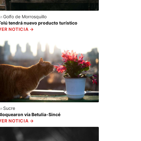
Golfo de Morrosquillo
En
Tolú tendrá nuevo producto turístico
VER NOTICIA →
Sucre
En
Bloquearon vía Betulia-Sincé
VER NOTICIA →