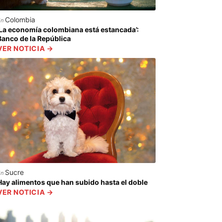
Colombia
En
‘La economía colombiana está estancada’:
Banco de la República
VER NOTICIA →
Sucre
En
Hay alimentos que han subido hasta el doble
VER NOTICIA →