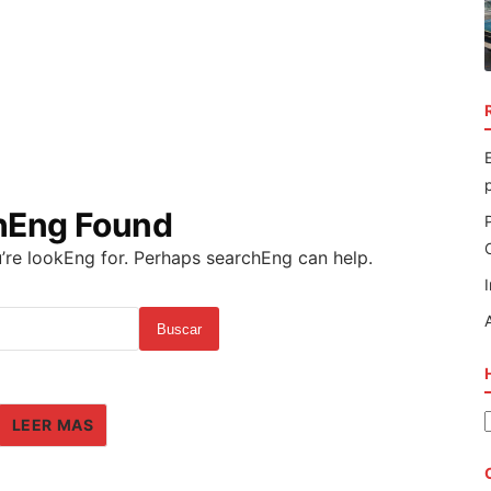
hEng Found
’re lookEng for. Perhaps searchEng can help.
Buscar
LEER MAS