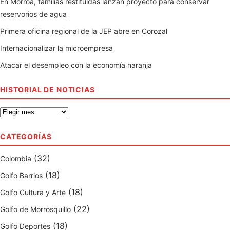
En Morroa, familias restituidas lanzan proyecto para conservar
reservorios de agua
Primera oficina regional de la JEP abre en Corozal
Internacionalizar la microempresa
Atacar el desempleo con la economía naranja
HISTORIAL DE NOTICIAS
H
i
s
CATEGORÍAS
t
(32)
Colombia
o
r
(18)
Golfo Barrios
i
(18)
Golfo Cultura y Arte
a
(22)
Golfo de Morrosquillo
l
(18)
d
Golfo Deportes