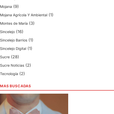
e
(9)
Mojana
n
(1)
Mojana Agrícola Y Ambiental
o
(3)
t
Montes de María
i
(16)
Sincelejo
c
(1)
Sincelejo Barrios
i
(1)
Sincelejo Digital
a
s
(28)
Sucre
(2)
Sucre Noticias
(2)
Tecnología
MAS BUSCADAS