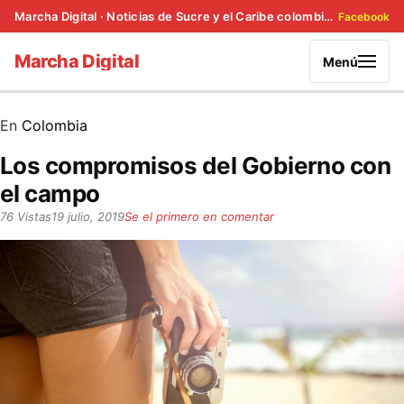
Marcha Digital · Noticias de Sucre y el Caribe colombiano
Facebook
Marcha Digital
Menú
En
Colombia
Los compromisos del Gobierno con
el campo
76 Vistas
19 julio, 2019
Se el primero en comentar