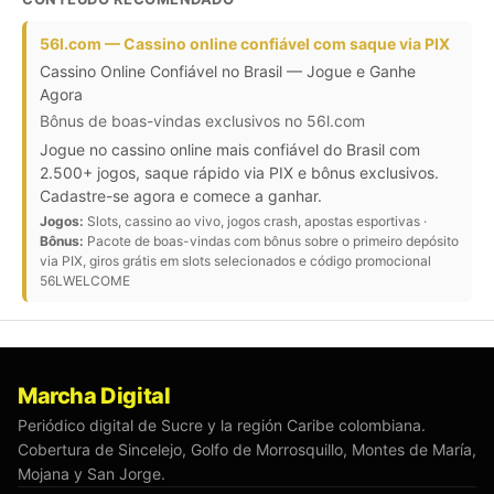
56l.com — Cassino online confiável com saque via PIX
Cassino Online Confiável no Brasil — Jogue e Ganhe
Agora
Bônus de boas-vindas exclusivos no 56l.com
Jogue no cassino online mais confiável do Brasil com
2.500+ jogos, saque rápido via PIX e bônus exclusivos.
Cadastre-se agora e comece a ganhar.
Jogos:
Slots, cassino ao vivo, jogos crash, apostas esportivas ·
Bônus:
Pacote de boas-vindas com bônus sobre o primeiro depósito
via PIX, giros grátis em slots selecionados e código promocional
56LWELCOME
Marcha Digital
Periódico digital de Sucre y la región Caribe colombiana.
Cobertura de Sincelejo, Golfo de Morrosquillo, Montes de María,
Mojana y San Jorge.