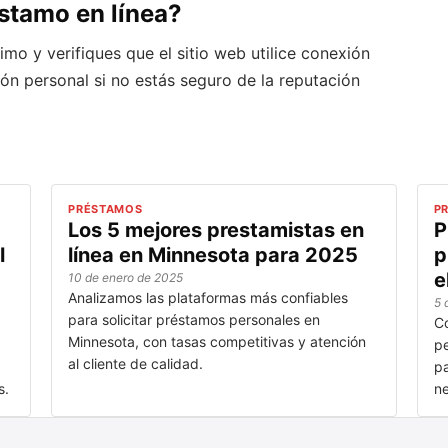
éstamo en línea?
timo y verifiques que el sitio web utilice conexión
n personal si no estás seguro de la reputación
PRÉSTAMOS
P
Los 5 mejores prestamistas en
P
l
línea en Minnesota para 2025
p
e
10 de enero de 2025
Analizamos las plataformas más confiables
5 
para solicitar préstamos personales en
Co
Minnesota, con tasas competitivas y atención
pe
al cliente de calidad.
pa
s.
ne