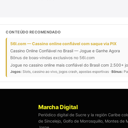
CONTEÚDO RECOMENDADO
56l.com — Cassino online confiável com saque via PIX
Cassino Online Confiável no Brasil — Jogue e Ganhe Agora
Bônus de boas-vindas exclusivos no 56l.com
Jogue no cassino online mais confiável do Brasil com 2.500+ j
Jogos:
Slots, cassino ao vivo, jogos crash, apostas esportivas ·
Bônus:
Pac
Marcha Digital
Periódico digital de Sucre y la región Caribe c
de Sincelejo, Golfo de Morrosquillo, Montes de 
Jorge.