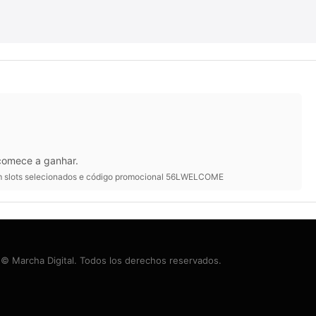
 comece a ganhar.
 em slots selecionados e código promocional 56LWELCOME
© Marcha Digital. Todos los derechos reservados.