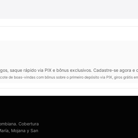
ogos, saque rápido via PIX e bônus exclusivos. Cadastre-se agora e
ote de boas-vindas com bônus sobre o primeiro depósito via PIX, giros grátis
olombiana. Cobertura
María, Mojana y San