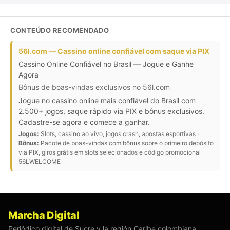
CONTEÚDO RECOMENDADO
56l.com — Cassino online confiável com saque via PIX
Cassino Online Confiável no Brasil — Jogue e Ganhe
Agora
Bônus de boas-vindas exclusivos no 56l.com
Jogue no cassino online mais confiável do Brasil com
2.500+ jogos, saque rápido via PIX e bônus exclusivos.
Cadastre-se agora e comece a ganhar.
Jogos:
Slots, cassino ao vivo, jogos crash, apostas esportivas ·
Bônus:
Pacote de boas-vindas com bônus sobre o primeiro depósito
via PIX, giros grátis em slots selecionados e código promocional
56LWELCOME
Marcha Digital
Periódico digital de Sucre y la región Caribe colombiana.