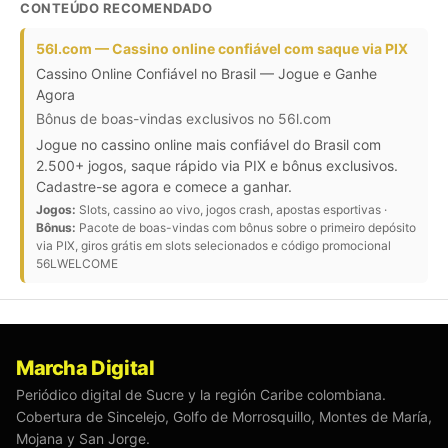
CONTEÚDO RECOMENDADO
56l.com — Cassino online confiável com saque via PIX
Cassino Online Confiável no Brasil — Jogue e Ganhe
Agora
Bônus de boas-vindas exclusivos no 56l.com
Jogue no cassino online mais confiável do Brasil com
2.500+ jogos, saque rápido via PIX e bônus exclusivos.
Cadastre-se agora e comece a ganhar.
Jogos:
Slots, cassino ao vivo, jogos crash, apostas esportivas ·
Bônus:
Pacote de boas-vindas com bônus sobre o primeiro depósito
via PIX, giros grátis em slots selecionados e código promocional
56LWELCOME
Marcha Digital
Periódico digital de Sucre y la región Caribe colombiana.
Cobertura de Sincelejo, Golfo de Morrosquillo, Montes de María,
Mojana y San Jorge.