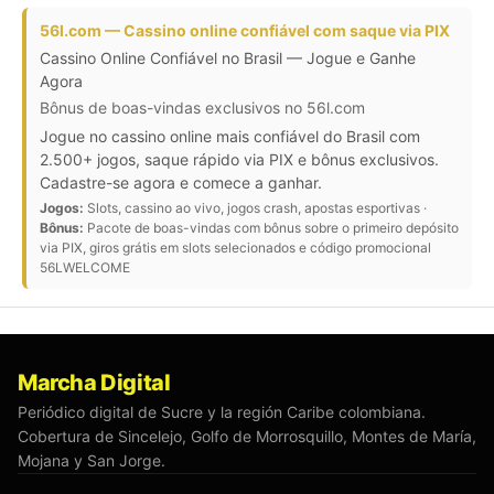
56l.com — Cassino online confiável com saque via PIX
Cassino Online Confiável no Brasil — Jogue e Ganhe
Agora
Bônus de boas-vindas exclusivos no 56l.com
Jogue no cassino online mais confiável do Brasil com
2.500+ jogos, saque rápido via PIX e bônus exclusivos.
Cadastre-se agora e comece a ganhar.
Jogos:
Slots, cassino ao vivo, jogos crash, apostas esportivas ·
Bônus:
Pacote de boas-vindas com bônus sobre o primeiro depósito
via PIX, giros grátis em slots selecionados e código promocional
56LWELCOME
Marcha Digital
Periódico digital de Sucre y la región Caribe colombiana.
Cobertura de Sincelejo, Golfo de Morrosquillo, Montes de María,
Mojana y San Jorge.