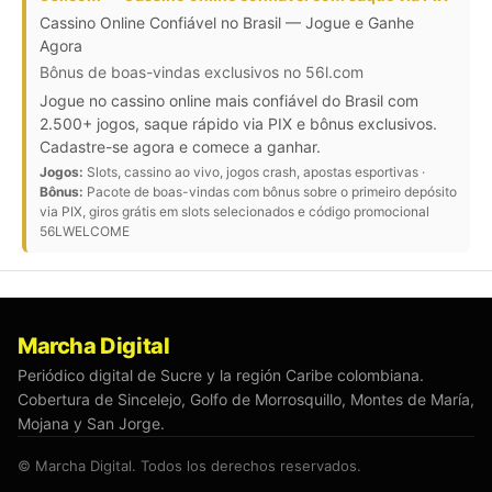
Cassino Online Confiável no Brasil — Jogue e Ganhe
Agora
Bônus de boas-vindas exclusivos no 56l.com
Jogue no cassino online mais confiável do Brasil com
2.500+ jogos, saque rápido via PIX e bônus exclusivos.
Cadastre-se agora e comece a ganhar.
Jogos:
Slots, cassino ao vivo, jogos crash, apostas esportivas ·
Bônus:
Pacote de boas-vindas com bônus sobre o primeiro depósito
via PIX, giros grátis em slots selecionados e código promocional
56LWELCOME
Marcha Digital
Periódico digital de Sucre y la región Caribe colombiana.
Cobertura de Sincelejo, Golfo de Morrosquillo, Montes de María,
Mojana y San Jorge.
© Marcha Digital. Todos los derechos reservados.