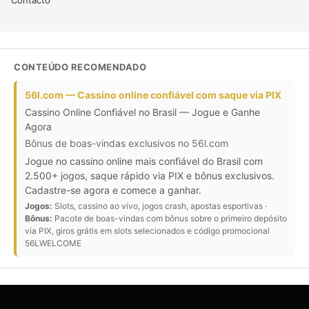
CONTEÚDO RECOMENDADO
56l.com — Cassino online confiável com saque via PIX
Cassino Online Confiável no Brasil — Jogue e Ganhe
Agora
Bônus de boas-vindas exclusivos no 56l.com
Jogue no cassino online mais confiável do Brasil com
2.500+ jogos, saque rápido via PIX e bônus exclusivos.
Cadastre-se agora e comece a ganhar.
Jogos:
Slots, cassino ao vivo, jogos crash, apostas esportivas ·
Bônus:
Pacote de boas-vindas com bônus sobre o primeiro depósito
via PIX, giros grátis em slots selecionados e código promocional
56LWELCOME