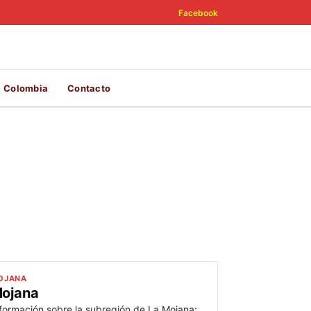
Facebook
Colombia
Contacto
OJANA
ojana
formación sobre la subregión de La Mojana: