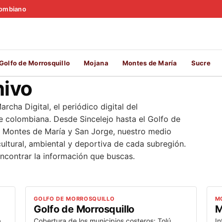
olombiano
Golfo de Morrosquillo
Mojana
Montes de María
Sucre
hivo
rcha Digital, el periódico digital del
e colombiana. Desde Sincelejo hasta el Golfo de
s Montes de María y San Jorge, nuestro medio
cultural, ambiental y deportiva de cada subregión.
ncontrar la información que buscas.
GOLFO DE MORROSQUILLO
M
Golfo de Morrosquillo
M
,
Cobertura de los municipios costeros: Tolú,
In