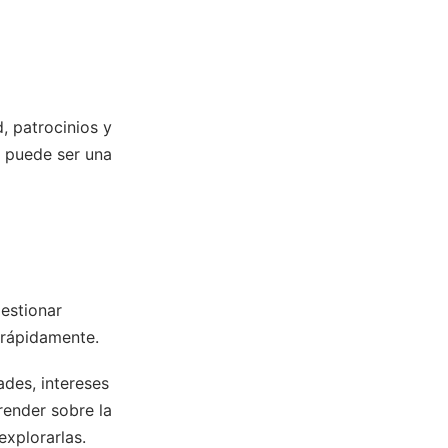
, patrocinios y
a puede ser una
gestionar
r rápidamente.
ades, intereses
render sobre la
explorarlas.