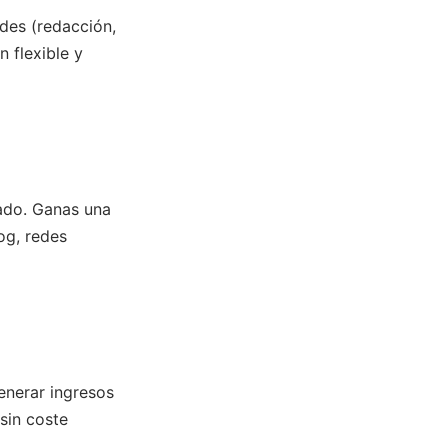
des (redacción,
 flexible y
iado. Ganas una
og, redes
generar ingresos
sin coste